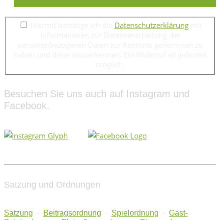
Hiermit bestätige ich die
Datenschutzerklärung
mit
Informationen zur Datenverarbeitung der
personenbezogenen Daten zur Kenntnis genommen zu
haben und diese anzuerkennen. Ein Widerruf ist jederzeit
möglich.
Besuchen Sie uns auch auf Instagram und
Facebook.
Satzung und Ordnungen
Satzung
·
Beitragsordnung
·
Spielordnung
·
Gast-