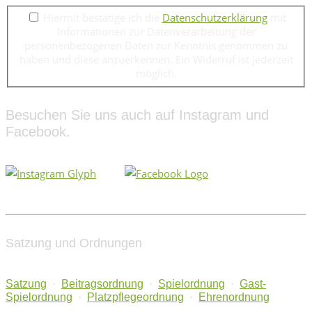
Hiermit bestätige ich die
Datenschutzerklärung
mit
Informationen zur Datenverarbeitung der
personenbezogenen Daten zur Kenntnis genommen zu
haben und diese anzuerkennen. Ein Widerruf ist jederzeit
möglich.
Besuchen Sie uns auch auf Instagram und
Facebook.
Satzung und Ordnungen
Satzung
·
Beitragsordnung
·
Spielordnung
·
Gast-
Spielordnung
·
Platzpflegeordnung
·
Ehrenordnung