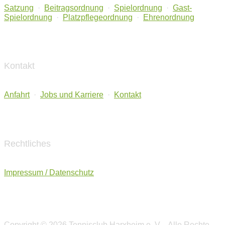
Satzung
·
Beitragsordnung
·
Spielordnung
·
Gast-
Spielordnung
·
Platzpflegeordnung
·
Ehrenordnung
Kontakt
Anfahrt
·
Jobs und Karriere
·
Kontakt
Rechtliches
Impressum / Datenschutz
Copyright © 2026 Tennisclub Harxheim e. V. - Alle Rechte