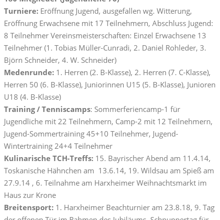
Turniere:
Eröffnung Jugend, ausgefallen wg. Witterung,
Eröffnung Erwachsene mit 17 Teilnehmern, Abschluss Jugend:
8 Teilnehmer Vereinsmeisterschaften: Einzel Erwachsene 13
Teilnehmer (1. Tobias Müller-Cunradi, 2. Daniel Rohleder, 3.
Björn Schneider, 4. W. Schneider)
Medenrunde:
1. Herren (2. B-Klasse), 2. Herren (7. C-Klasse),
Herren 50 (6. B-Klasse), Juniorinnen U15 (5. B-Klasse), Junioren
U18 (4. B-Klasse)
Training / Tenniscamps
: Sommerferiencamp-1 für
Jugendliche mit 22 Teilnehmern, Camp-2 mit 12 Teilnehmern,
Jugend-Sommertraining 45+10 Teilnehmer, Jugend-
Wintertraining 24+4 Teilnehmer
Kulinarische TCH-Treffs:
15. Bayrischer Abend am 11.4.14,
Toskanische Hähnchen am 13.6.14, 19. Wildsau am Spieß am
27.9.14 , 6. Teilnahme am Harxheimer Weihnachtsmarkt im
Haus zur Krone
Breitensport:
1. Harxheimer Beachturnier am 23.8.18, 9. Tag
der offenen Tür im Rahmen des Jubiläums, Schnuppertag für