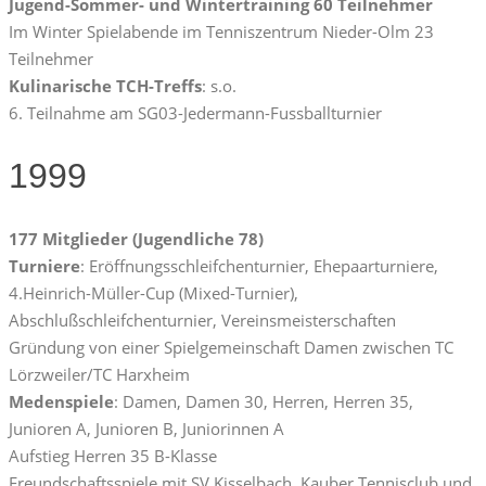
Jugend-Sommer- und Wintertraining 60 Teilnehmer
Im Winter Spielabende im Tenniszentrum Nieder-Olm 23
Teilnehmer
Kulinarische TCH-Treffs
: s.o.
6. Teilnahme am SG03-Jedermann-Fussballturnier
1999
177 Mitglieder (Jugendliche 78)
Turniere
: Eröffnungsschleifchenturnier, Ehepaarturniere,
4.Heinrich-Müller-Cup (Mixed-Turnier),
Abschlußschleifchenturnier, Vereinsmeisterschaften
Gründung von einer Spielgemeinschaft Damen zwischen TC
Lörzweiler/TC Harxheim
Medenspiele
: Damen, Damen 30, Herren, Herren 35,
Junioren A, Junioren B, Juniorinnen A
Aufstieg Herren 35 B-Klasse
Freundschaftsspiele mit SV Kisselbach, Kauber Tennisclub und