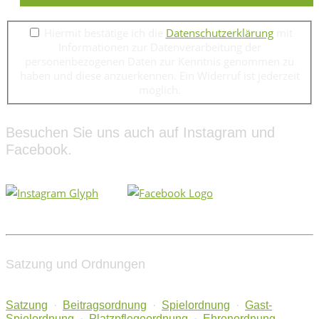
Hiermit bestätige ich die
Datenschutzerklärung
mit
Informationen zur Datenverarbeitung der
personenbezogenen Daten zur Kenntnis genommen zu
haben und diese anzuerkennen. Ein Widerruf ist jederzeit
möglich.
Besuchen Sie uns auch auf Instagram und
Facebook.
Satzung und Ordnungen
Satzung
·
Beitragsordnung
·
Spielordnung
·
Gast-
Spielordnung
·
Platzpflegeordnung
·
Ehrenordnung