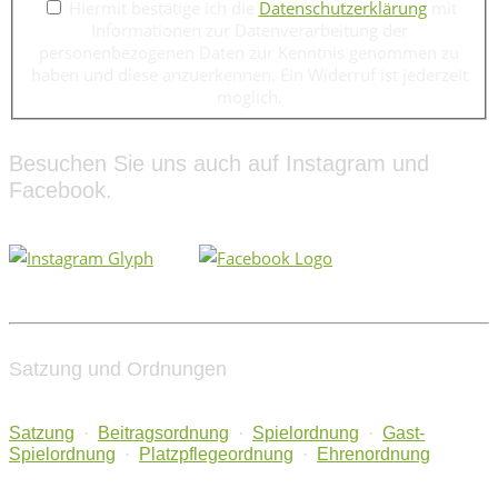
Hiermit bestätige ich die
Datenschutzerklärung
mit
Informationen zur Datenverarbeitung der
personenbezogenen Daten zur Kenntnis genommen zu
haben und diese anzuerkennen. Ein Widerruf ist jederzeit
möglich.
Besuchen Sie uns auch auf Instagram und
Facebook.
Satzung und Ordnungen
Satzung
·
Beitragsordnung
·
Spielordnung
·
Gast-
Spielordnung
·
Platzpflegeordnung
·
Ehrenordnung