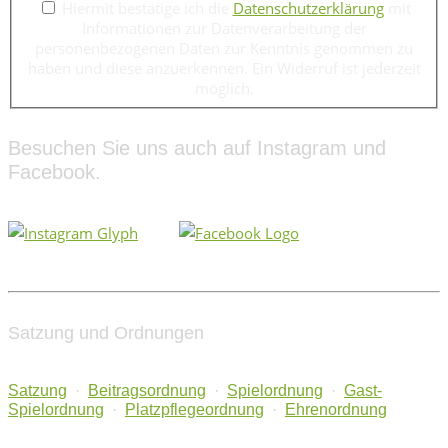
Hiermit bestätige ich die
Datenschutzerklärung
mit
Informationen zur Datenverarbeitung der
personenbezogenen Daten zur Kenntnis genommen zu
haben und diese anzuerkennen. Ein Widerruf ist jederzeit
möglich.
Besuchen Sie uns auch auf Instagram und
Facebook.
Satzung und Ordnungen
Satzung
·
Beitragsordnung
·
Spielordnung
·
Gast-
Spielordnung
·
Platzpflegeordnung
·
Ehrenordnung