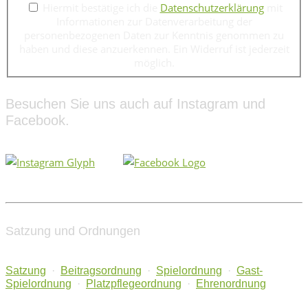
Hiermit bestätige ich die
Datenschutzerklärung
mit
Informationen zur Datenverarbeitung der
personenbezogenen Daten zur Kenntnis genommen zu
haben und diese anzuerkennen. Ein Widerruf ist jederzeit
möglich.
Besuchen Sie uns auch auf Instagram und
Facebook.
Satzung und Ordnungen
Satzung
·
Beitragsordnung
·
Spielordnung
·
Gast-
Spielordnung
·
Platzpflegeordnung
·
Ehrenordnung